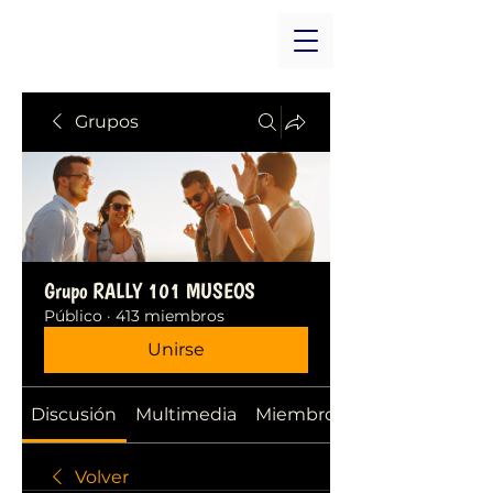
Grupos
Grupo RALLY 101 MUSEOS
Público
·
413 miembros
Unirse
Discusión
Multimedia
Miembros
Volver