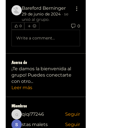
Bareford Berninger
29 de junio de 2024
·
se
unió al grupo.
0
0
Write a comment...
Acerca de
¡Te damos la bienvenida al
grupo! Puedes conectarte
con otro
...
Leer más
Miembros
qiqi77246
Seguir
qiqi77246
stas malets
Seguir