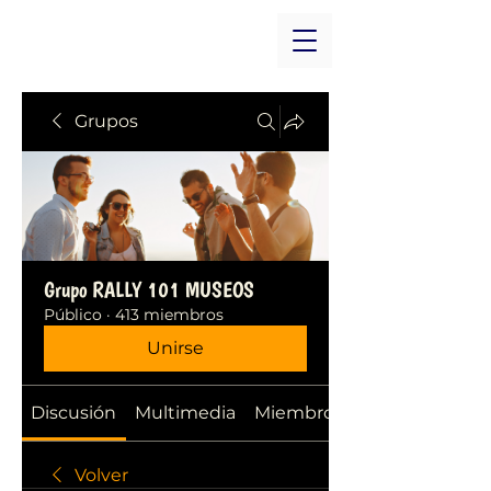
Grupos
Grupo RALLY 101 MUSEOS
Público
·
413 miembros
Unirse
Discusión
Multimedia
Miembros
Volver