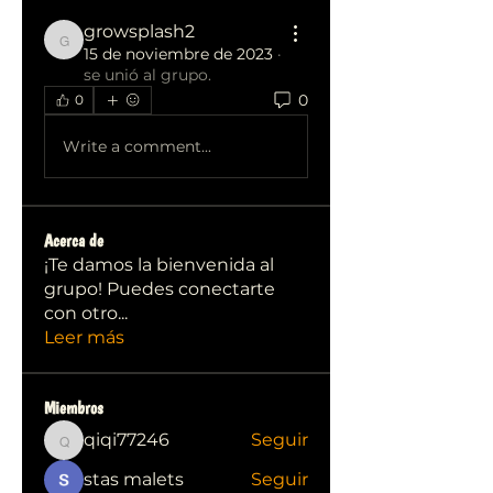
growsplash2
growsplash2
15 de noviembre de 2023
·
se unió al grupo.
0
0
Write a comment...
Acerca de
¡Te damos la bienvenida al
grupo! Puedes conectarte
con otro
...
Leer más
Miembros
qiqi77246
Seguir
qiqi77246
stas malets
Seguir