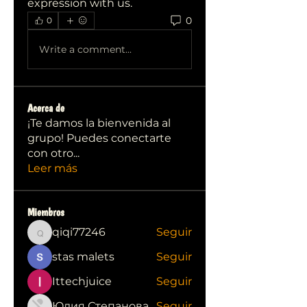
expression with us.
0
0
Write a comment...
Acerca de
¡Te damos la bienvenida al
grupo! Puedes conectarte
con otro
...
Leer más
Miembros
qiqi77246
Seguir
qiqi77246
stas malets
Seguir
Ittechjuice
Seguir
Юлия Степанова
Seguir