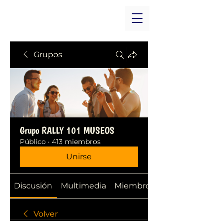
Grupos
Grupo RALLY 101 MUSEOS
Público
·
413 miembros
Unirse
Discusión
Multimedia
Miembros
Volver