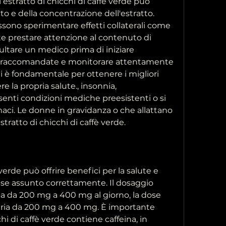
estratto di chicchi di caffè verde può 
o e della concentrazione dell'estratto. 
sono sperimentare effetti collaterali come 
e prestare attenzione al contenuto di 
ultare un medico prima di iniziare 
si raccomandate e monitorare attentamente 
ali è fondamentale per ottenere i migliori 
 la propria salute., insonnia, 
enti condizioni mediche preesistenti o si 
ci. Le donne in gravidanza o che allattano 
stratto di chicchi di caffè verde.
 verde può offrire benefici per la salute e 
o se assunto correttamente. Il dosaggio 
 da 200 mg a 400 mg al giorno, la dose 
ria da 200 mg a 400 mg. È importante 
hi di caffè verde contiene caffeina, in 