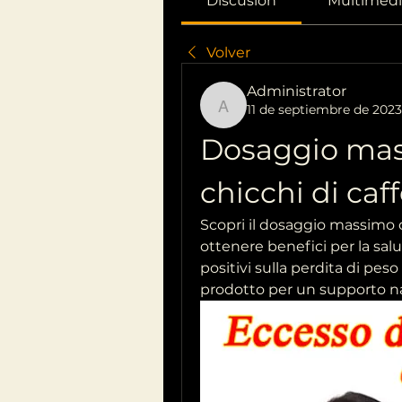
Discusión
Multimedi
Volver
Administrator
11 de septiembre de 2023
Administrator
Dosaggio mass
chicchi di caf
Scopri il dosaggio massimo di
ottenere benefici per la salut
positivi sulla perdita di peso
prodotto per un supporto na