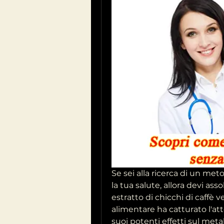
Se sei alla ricerca di un me
la tua salute, allora devi as
estratto di chicchi di caffè 
alimentare ha catturato l'att
suoi potenti effetti sul met