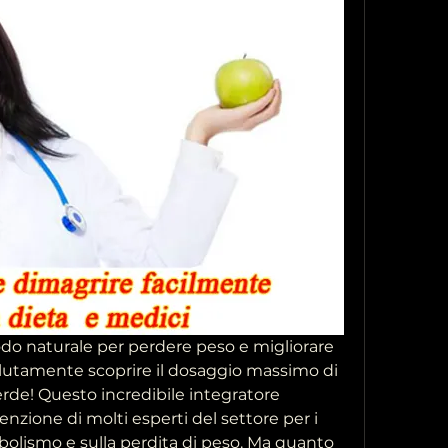
todo naturale per perdere peso e migliorare 
solutamente scoprire il dosaggio massimo di 
verde! Questo incredibile integratore 
enzione di molti esperti del settore per i 
abolismo e sulla perdita di peso. Ma quanto 