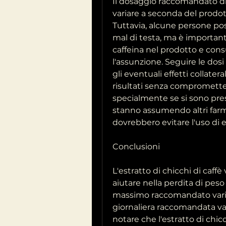
Il dosaggio raccomandato di 
variare a seconda del prodott
Tuttavia, alcune persone pos
mal di testa, ma è important
caffeina nel prodotto e cons
l'assunzione. Seguire le do
gli eventuali effetti collater
risultati senza compromettere
specialmente se si sono pres
stanno assumendo altri farma
dovrebbero evitare l'uso di e
Conclusioni
L'estratto di chicchi di caffè
aiutare nella perdita di pes
massimo raccomandato varia
giornaliera raccomandata va
notare che l'estratto di chicc