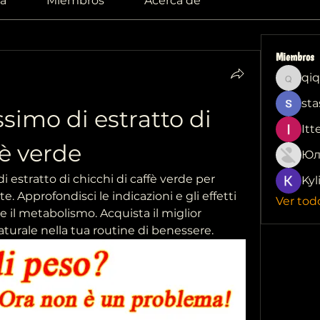
a
Miembros
Acerca de
Miembros
qiq
qiqi772
sta
imo di estratto di 
Itt
fè verde
Юл
 estratto di chicchi di caffè verde per 
Kyl
e. Approfondisci le indicazioni e gli effetti 
Ver tod
 e il metabolismo. Acquista il miglior 
turale nella tua routine di benessere.