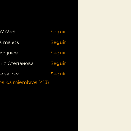
i77246
Seguir
46
s malets
Seguir
echjuice
Seguir
ия Степанова
Seguir
ie sallow
Seguir
os los miembros (413)