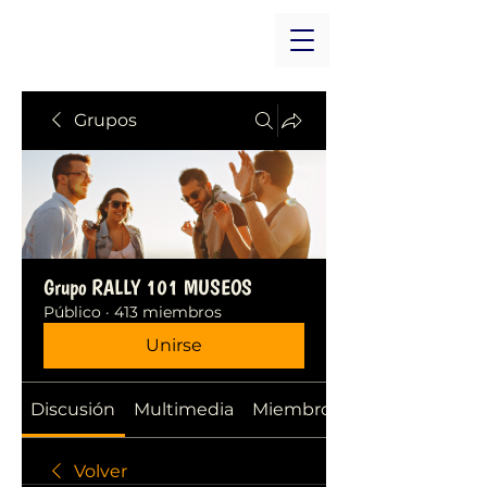
Grupos
Grupo RALLY 101 MUSEOS
Público
·
413 miembros
Unirse
Discusión
Multimedia
Miembros
Volver