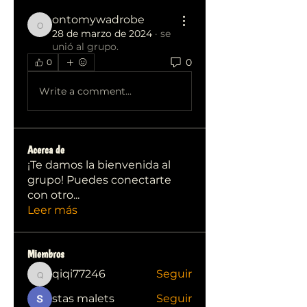
ontomywadrobe
ontomywadrobe
28 de marzo de 2024
·
se
unió al grupo.
0
0
Write a comment...
Acerca de
¡Te damos la bienvenida al
grupo! Puedes conectarte
con otro
...
Leer más
Miembros
qiqi77246
Seguir
qiqi77246
stas malets
Seguir