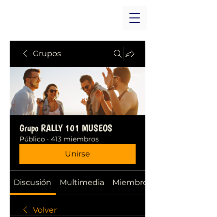
Grupos
Grupo RALLY 101 MUSEOS
Público
·
413 miembros
Unirse
Discusión
Multimedia
Miembros
Volver