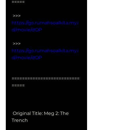
=====
 >>> 
https://go.rumahsoalkita.my.i
d/movie/dOP
 >>> 
https://go.rumahsoalkita.my.i
d/movie/dOP
==========================
=====
 Original Title: Meg 2: The 
Trench