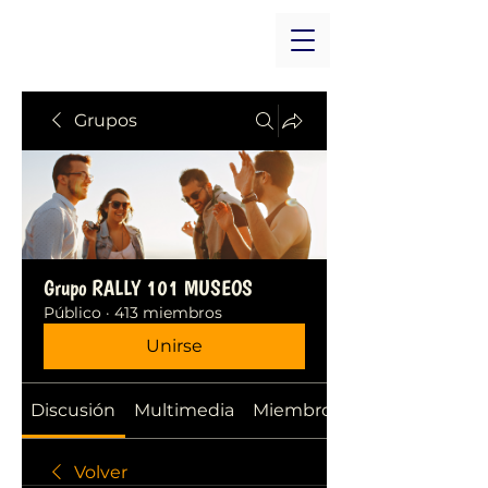
Grupos
Grupo RALLY 101 MUSEOS
Público
·
413 miembros
Unirse
Discusión
Multimedia
Miembros
Volver