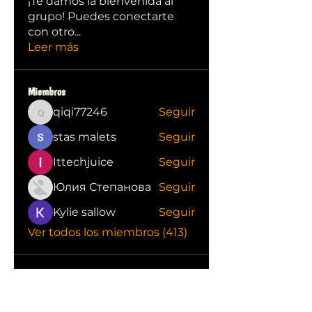
¡Te damos la bienvenida al
grupo! Puedes conectarte
con otro
...
Leer más
Miembros
qiqi77246
Seguir
qiqi77246
stas malets
Seguir
Ittechjuice
Seguir
Юлия Степанова
Seguir
Kylie sallow
Seguir
Ver todos los miembros (413)