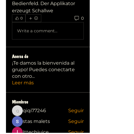
Bedienfeld. Der Applikator 
erzeugt Schallwe 
0
0
Write a comment...
Acerca de
¡Te damos la bienvenida al
grupo! Puedes conectarte
con otro
...
Leer más
Miembros
qiqi77246
Seguir
qiqi77246
stas malets
Seguir
Ittechjuice
Seguir