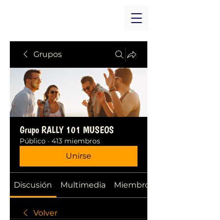
Grupos
Grupo RALLY 101 MUSEOS
Público
·
413 miembros
Unirse
Discusión
Multimedia
Miembros
Volver