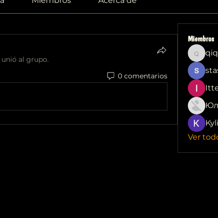
a
Miembros
Acerca de
Miembros
qiq
qiqi772
 unió al grupo.
sta
0 comentarios
Itt
Юл
Kyl
Ver tod