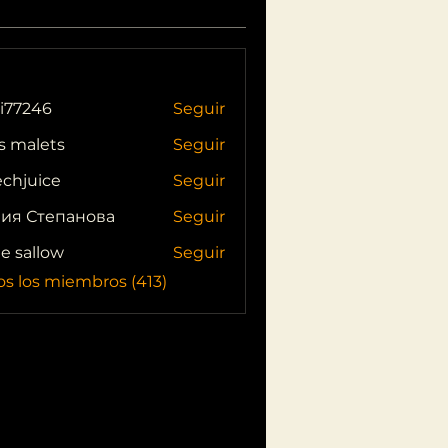
i77246
Seguir
46
s malets
Seguir
echjuice
Seguir
ия Степанова
Seguir
ie sallow
Seguir
os los miembros (413)