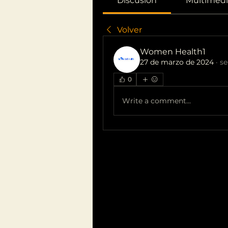
Discusión
Multimedi
Volver
Women Health1
27 de marzo de 2024
·
se
0
Write a comment...