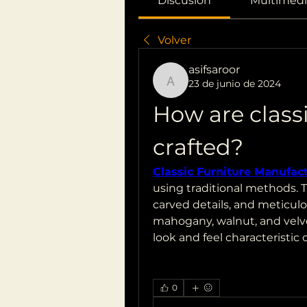
Discusión
Multimedi
Volver
asifsaroor
23 de junio de 2024
asifsaroor
How are classi
crafted?
Classic Furniture Manufac
using traditional methods. 
carved details, and meticulo
mahogany, walnut, and velve
look and feel characteristic o
0