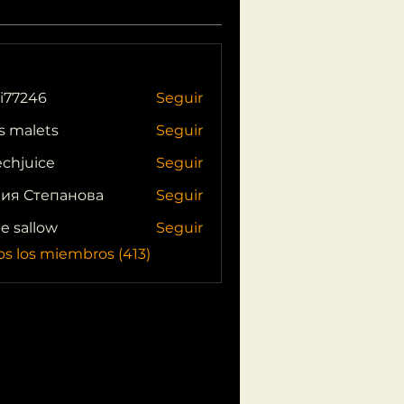
i77246
Seguir
46
s malets
Seguir
echjuice
Seguir
ия Степанова
Seguir
ie sallow
Seguir
os los miembros (413)