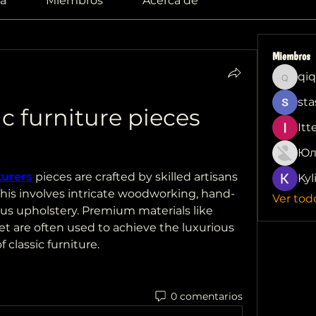
a
Miembros
Acerca de
Miembros
qiq
qiqi772
sta
c furniture pieces 
Itt
Юл
turers
 pieces are crafted by skilled artisans 
Kyl
This involves intricate woodworking, hand-
Ver tod
us upholstery. Premium materials like 
t are often used to achieve the luxurious 
f classic furniture.
0 comentarios