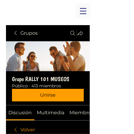
Grupos
Grupo RALLY 101 MUSEOS
Público
·
413 miembros
Unirse
Discusión
Multimedia
Miembros
Volver