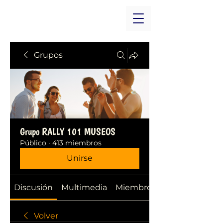
Grupos
Grupo RALLY 101 MUSEOS
Público
·
413 miembros
Unirse
Discusión
Multimedia
Miembros
Volver