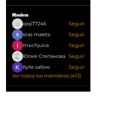
Miembros
qiqi77246
Seguir
qiqi77246
stas malets
Seguir
Ittechjuice
Seguir
Юлия Степанова
Seguir
Kylie sallow
Seguir
Ver todos los miembros (413)