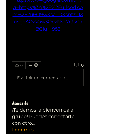
https://www.google.com/url?
q=https%3A%2F%2Furlcod.co
m%2F2u6O9w&sa=D&sntz=1&
usg=AOvVaw3OcvNvs7r9sCa
BClq__953
0
0
Escribir un comentario...
Acerca de
¡Te damos la bienvenida al
grupo! Puedes conectarte
con otro
...
Leer más