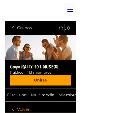
Grupos
Grupo RALLY 101 MUSEOS
Público
·
413 miembros
Unirse
Discusión
Multimedia
Miembros
Volver