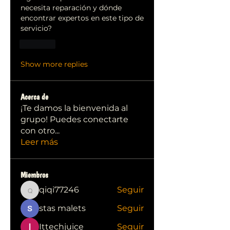
necesita reparación y dónde 
encontrar expertos en este tipo de 
servicio?
Like
Show more replies
Acerca de
¡Te damos la bienvenida al
grupo! Puedes conectarte
con otro
...
Leer más
Miembros
qiqi77246
Seguir
qiqi77246
stas malets
Seguir
Ittechjuice
Seguir